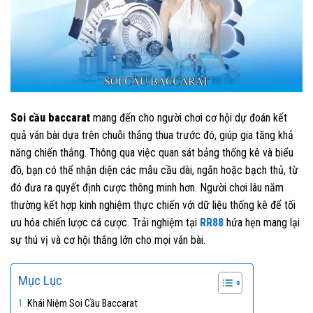
Soi cầu baccarat
mang đến cho người chơi cơ hội dự đoán kết
quả ván bài dựa trên chuỗi thắng thua trước đó, giúp gia tăng khả
năng chiến thắng. Thông qua việc quan sát bảng thống kê và biểu
đồ, bạn có thể nhận diện các mẫu cầu dài, ngắn hoặc bạch thủ, từ
đó đưa ra quyết định cược thông minh hơn. Người chơi lâu năm
thường kết hợp kinh nghiệm thực chiến với dữ liệu thống kê để tối
ưu hóa chiến lược cá cược. Trải nghiệm tại
RR88
hứa hẹn mang lại
sự thú vị và cơ hội thắng lớn cho mọi ván bài.
Mục Lục
Khái Niệm Soi Cầu Baccarat