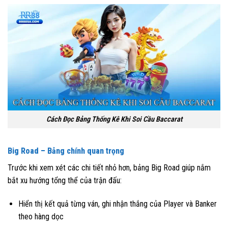
Cách Đọc Bảng Thống Kê Khi Soi Cầu Baccarat
Big Road – Bảng chính quan trọng
Trước khi xem xét các chi tiết nhỏ hơn, bảng Big Road giúp nắm
bắt xu hướng tổng thể của trận đấu:
Hiển thị kết quả từng ván, ghi nhận thắng của Player và Banker
theo hàng dọc