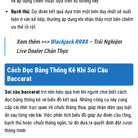
và áp dụng chiến thuật dựa trên xu hướng này.
Bạch thủ:
Dự đoán kết quả dựa trên một bên duy nhất sẽ xuất
hiện ở ván kế tiếp, thường áp dụng khi nhận thấy một bên chiếm
ưu thế rõ rệt.
Xem thêm >>>
Blackjack RR88
– Trải Nghiệm
Live Dealer Chân Thực
Cách Đọc Bảng Thống Kê Khi Soi Cầu
Baccarat
Soi cầu baccarat
trở nên hiệu quả hơn khi người chơi biết cách
đọc bảng thống kê và biểu đồ kết quả. Những công cụ này cung
cấp cái nhìn trực quan về chuỗi thắng thua, giúp nhận diện quy luật
ẩn sau từng ván bài. Việc phân tích biểu đồ giúp dự đoán cầu rồng,
bạch thủ hoặc chuỗi thắng ngắn, từ đó đưa ra quyết định đặt cược
thông minh.