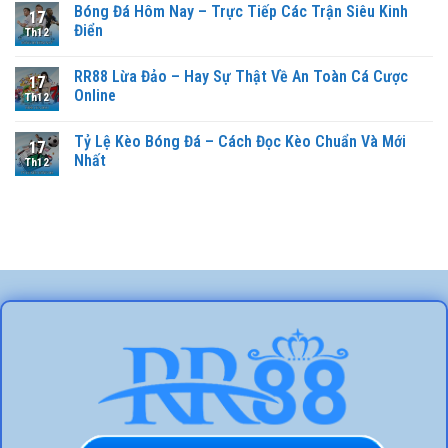
Bóng Đá Hôm Nay – Trực Tiếp Các Trận Siêu Kinh
17
Điển
Th12
RR88 Lừa Đảo – Hay Sự Thật Về An Toàn Cá Cược
17
Online
Th12
Tỷ Lệ Kèo Bóng Đá – Cách Đọc Kèo Chuẩn Và Mới
17
Nhất
Th12